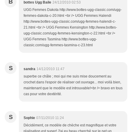
B
bottes Ugg Baile
24/12/2010 02:53
UGG Femmes Dakota http://www.bottes-ugg-classic.com/ugg-
femmes-dakota-c-20.html <br /> UGG Femmes Halendi
http://www.bottes-ugg-classic.com/ugg-femmes-halendi-c-
21.html <br /> UGG Femmes Kensington http://www.bottes-
ugg-classic.com/ugg-femmes-kensington-c-22.html <br />
UGG Femmes Tasmina http://www.bottes-ugg-
classic.com/ugg-femmes-tasmina-c-23.html
S
sandra
14/12/2010 11:47
superbe ce châle ; moi qui me suis mise doucement au
crochet dans l'espoir de réaliser cet ouvrage... moi voilà bien,
maintenant que le modèle est introuvable!<br /> bravo en tous
cas pour votre dextérité.
S
Sophie
07/11/2010 11:24
Décidément, ce modèle de chèche est magnifique et votre
réalisation est super! J'ai eu beau cherché sur le net un